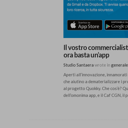
Il vostro commercialist
ora basta un’app
Studio Santaera
wrote in
generale
Aperti all’innovazione, innamorati 
che aiutino a dematerializzare i pr
al progetto Quokky. Che cos’è? Quo
dell’omonima app, e il Caf CGN, il p