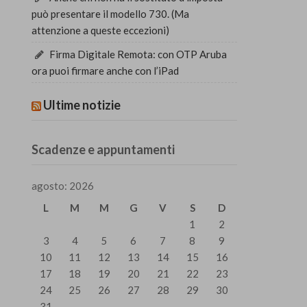
può presentare il modello 730. (Ma
attenzione a queste eccezioni)
Firma Digitale Remota: con OTP Aruba
ora puoi firmare anche con l’iPad
Ultime notizie
Scadenze e appuntamenti
agosto: 2026
L
M
M
G
V
S
D
1
2
3
4
5
6
7
8
9
10
11
12
13
14
15
16
17
18
19
20
21
22
23
24
25
26
27
28
29
30
31