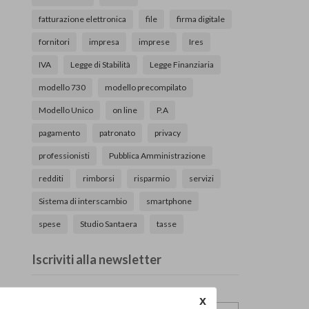
fatturazione elettronica
file
firma digitale
fornitori
impresa
imprese
Ires
IVA
Legge di Stabilità
Legge Finanziaria
modello 730
modello precompilato
Modello Unico
on line
P.A
pagamento
patronato
privacy
professionisti
Pubblica Amministrazione
redditi
rimborsi
risparmio
servizi
Sistema di interscambio
smartphone
spese
Studio Santaera
tasse
Iscriviti alla newsletter
Nome e Cognome
x